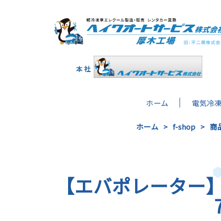
本 社
ホーム
電気冷
ホーム
f-shop
商
【エバポレーター】ク