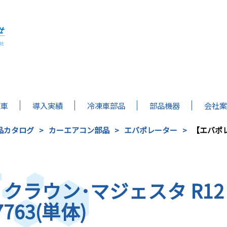
凍車
導入実績
冷凍車部品
部品機器
会社案
品カタログ
カーエアコン部品
エバポレーター
【エバポレ
ラウン･マジェスタ R12 
7763(単体)