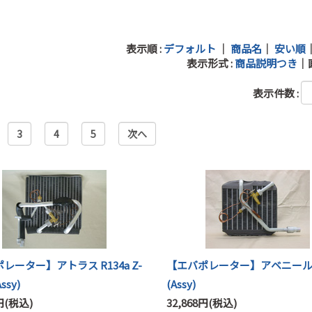
表示順 :
デフォルト
｜
商品名
｜
安い順
表示形式 :
商品説明つき
｜
表示件数 :
3
4
5
次へ
レーター】アトラス R134a Z-
【エバポレーター】アベニール R
ssy)
(Assy)
0円(税込)
32,868円(税込)