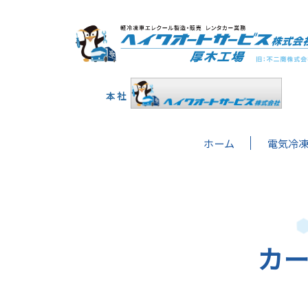
本 社
ホーム
電気冷
カ