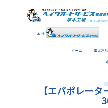
本 社
ホーム
電気冷
【エバポレーター】
3