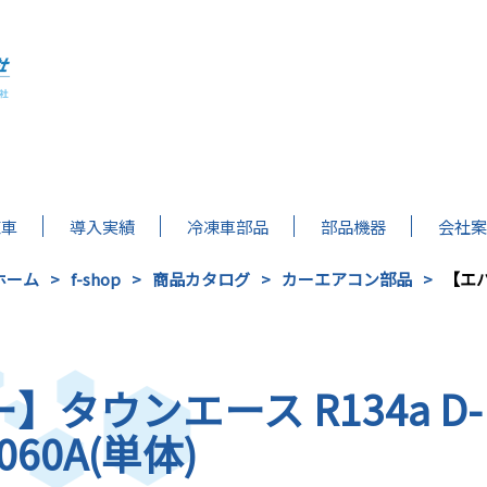
凍車
導入実績
冷凍車部品
部品機器
会社案
ホーム
f-shop
商品カタログ
カーエアコン部品
【エバ
タウンエース R134a D-
060A(単体)